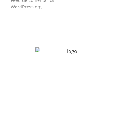
Feed de comentários
WordPress.org
Av. Nova Iorque, 224 – Sala 02
Vila Metalúrgica – Santo André – SP
contato@prefer.com.br
(11) 4997-6997